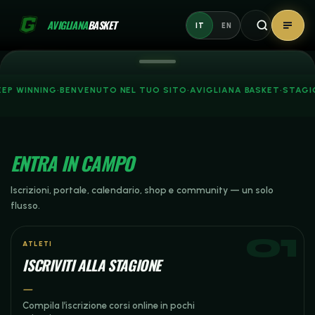
Vai
AVIGLIANA
BASKET
al
IT
EN
contenuto
AVIGLIANA
BASKET
EP WINNING
·
BENVENUTO NEL TUO SITO
·
AVIGLIANA BASKET
·
STAGI
Keep Pushing.
Keep Winning.
ISCRIVITI
ENTRA IN CAMPO
Iscrizioni, portale, calendario, shop e community — un solo
ESPLORA
flusso.
ATLETI
ISCRIVITI ALLA STAGIONE
—
Compila l’iscrizione corsi online in pochi