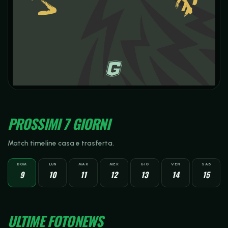
PROSSIMI 7 GIORNI
Match timeline casa e trasferta.
DOM
LUN
MAR
MER
GIO
VEN
SAB
9
10
11
12
13
14
15
ULTIME FOTONEWS