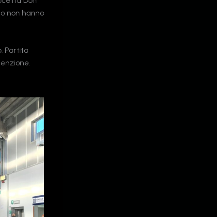
rocetta Don
ino non hanno
. Partita
tenzione.