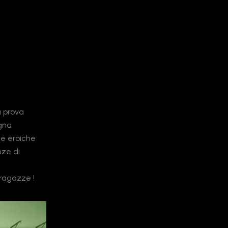
a prova
egna
te eroiche
nze di
 ragazze !