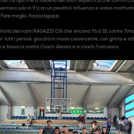
a sul campo che a tavolino dei nostri Aquilotti B che, contro C
esentano solo in 9 (con un prestito). Influenza e orario matttut
fare meglio. Forza ragazzi
ttoria dei nostri RAGAZZI CSI che vincono 76 a 32 contro Trino
 tutti i periodi, giocata in modo convincente, con grinta e at
i e brava la nostra Coach Alessia e a coach Francesco