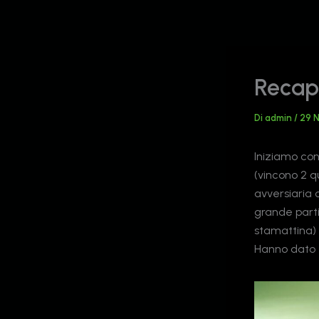
Vai
al
contenuto
Recap
Di
admin
/
29 
Iniziamo con
(vincono 2 q
avversiaria
grande parti
stamattina) 
Hanno dato tu