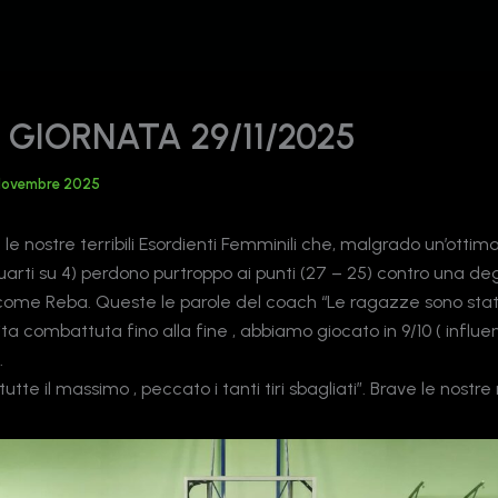
 GIORNATA 29/11/2025
Novembre 2025
 le nostre terribili Esordienti Femminili che, malgrado un’ottim
uarti su 4) perdono purtroppo ai punti (27 – 25) contro una d
 come Reba. Queste le parole del coach “Le ragazze sono sta
ta combattuta fino alla fine , abbiamo giocato in 9/10 ( influe
.
tte il massimo , peccato i tanti tiri sbagliati”. Brave le nostre