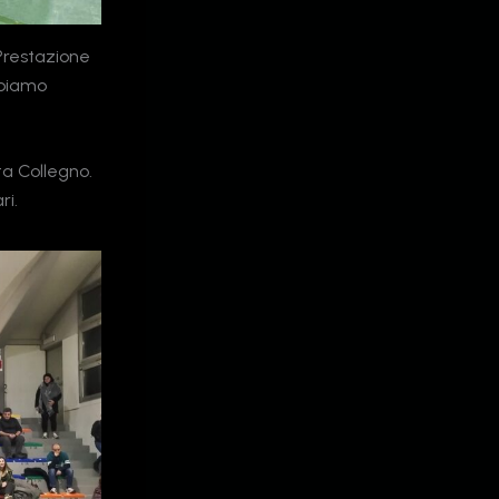
Prestazione
bbiamo
ta Collegno.
ri.