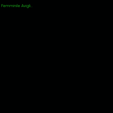
Campus Monf. – C Femminile Avigliana 38 – 46