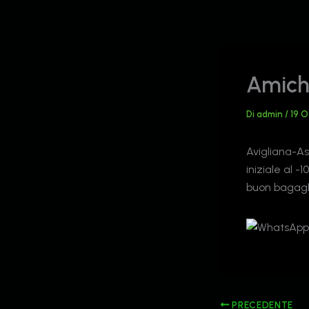
Vai
al
contenuto
Amiche
Di
admin
/
19 
Avigliana-Ast
iniziale al 
buon bagagli
PRECEDENTE