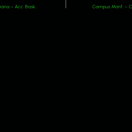
C Femminile Avigliana – Acc. Basket VCO : 99 – 34